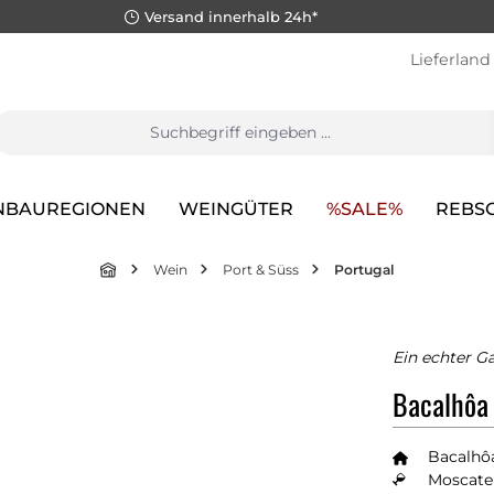
Versand innerhalb 24h*
Lieferland
NBAUREGIONEN
WEINGÜTER
%SALE%
REBS
Wein
Port & Süss
Portugal
Ein echter 
Bacalhôa 
Bacalhôa
Moscatel