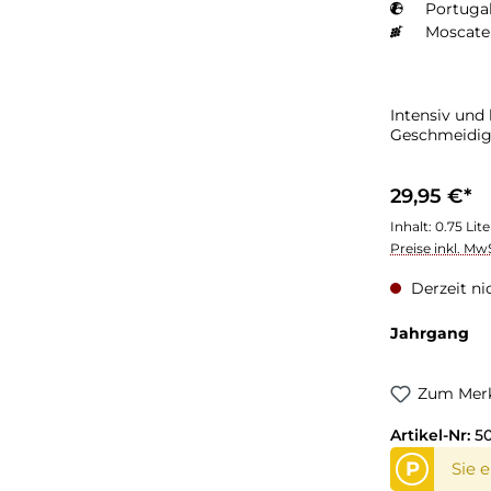
Portugal
Moscate
Intensiv und
Geschmeidigk
29,95 €*
Inhalt:
0.75 Lit
Preise inkl. Mw
Derzeit ni
Jahrgang
Zum Merk
Artikel-Nr:
50
P
Sie 