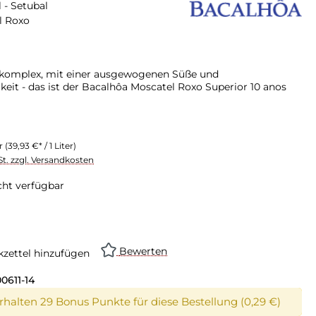
 - Setubal
l Roxo
 komplex, mit einer ausgewogenen Süße und
eit - das ist der Bacalhôa Moscatel Roxo Superior 10 anos
er
(39,93 €* / 1 Liter)
St. zzgl. Versandkosten
cht verfügbar
Bewerten
zettel hinzufügen
0611-14
erhalten 29 Bonus Punkte für diese Bestellung (0,29 €)