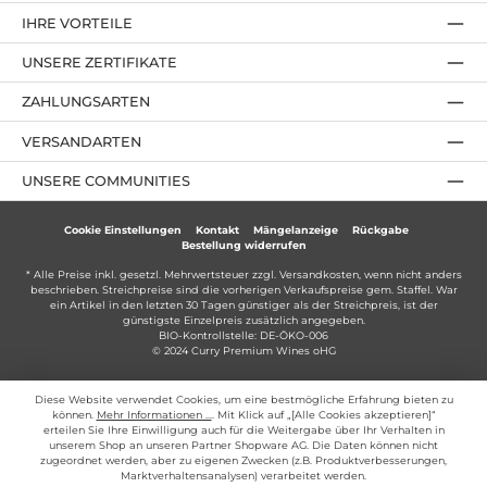
IHRE VORTEILE
UNSERE ZERTIFIKATE
ZAHLUNGSARTEN
VERSANDARTEN
UNSERE COMMUNITIES
Cookie Einstellungen
Kontakt
Mängelanzeige
Rückgabe
Bestellung widerrufen
* Alle Preise inkl. gesetzl. Mehrwertsteuer zzgl.
Versandkosten
, wenn nicht anders
beschrieben. Streichpreise sind die vorherigen Verkaufspreise gem. Staffel. War
ein Artikel in den letzten 30 Tagen günstiger als der Streichpreis, ist der
günstigste Einzelpreis zusätzlich angegeben.
BIO-Kontrollstelle: DE-ÖKO-006
© 2024 Curry Premium Wines oHG
Diese Website verwendet Cookies, um eine bestmögliche Erfahrung bieten zu
können.
Mehr Informationen ...
. Mit Klick auf „[Alle Cookies akzeptieren]“
erteilen Sie Ihre Einwilligung auch für die Weitergabe über Ihr Verhalten in
unserem Shop an unseren Partner Shopware AG. Die Daten können nicht
zugeordnet werden, aber zu eigenen Zwecken (z.B. Produktverbesserungen,
Marktverhaltensanalysen) verarbeitet werden.