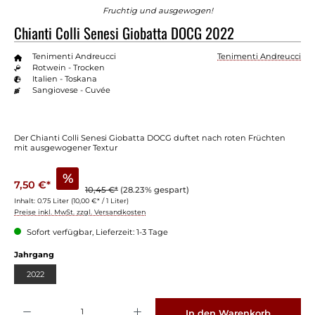
Fruchtig und ausgewogen!
Chianti Colli Senesi Giobatta DOCG 2022
Tenimenti Andreucci
Tenimenti Andreucci
Rotwein - Trocken
Italien - Toskana
Sangiovese - Cuvée
Der Chianti Colli Senesi Giobatta DOCG duftet nach roten Früchten
mit ausgewogener Textur
%
7,50 €*
10,45 €*
(28.23% gespart)
Inhalt:
0.75 Liter
(10,00 €* / 1 Liter)
Preise inkl. MwSt. zzgl. Versandkosten
Sofort verfügbar, Lieferzeit: 1-3 Tage
auswählen
Jahrgang
2022
Produkt Anzahl: Gib den gewünschten Wert ein oder benutze die Schaltflächen um die 
In den Warenkorb