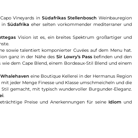
Capo Vineyards in
Südafrikas Stellenbosch
Weinbauregion
r in
Südafrika
eher selten vorkommender mediterraner und
ottegas
Vision ist es, ein breites Spektrum großartiger und
hste.
eine sowie talentiert komponierter Cuvées auf dem Menu hat.
on ganz in der Nähe des
Sir Lowry’s Pass
befinden und den
es wie dem Cape Blend, einem Bordeaux-Stil Blend und einem
t
Whalehaven
eine Boutique Kellerei in der Hermanus Region
en mit jeder Menge Finesse und Klasse umschmeicheln und die
 Stil gemacht, mit typisch wundervoller Burgunder-Eleganz.
ei
.
eträchtige Preise und Anerkennungen für seine
Idiom
und