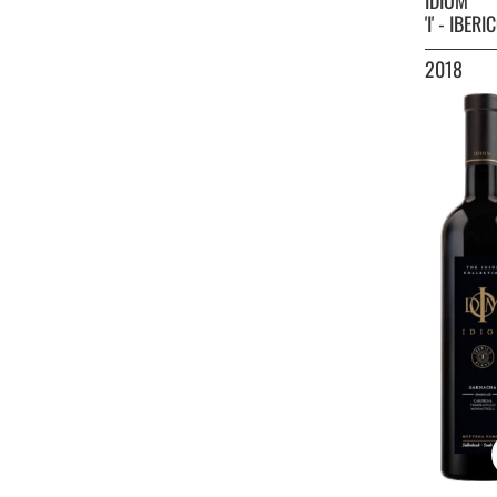
IDIOM
'I' - IBER
2018