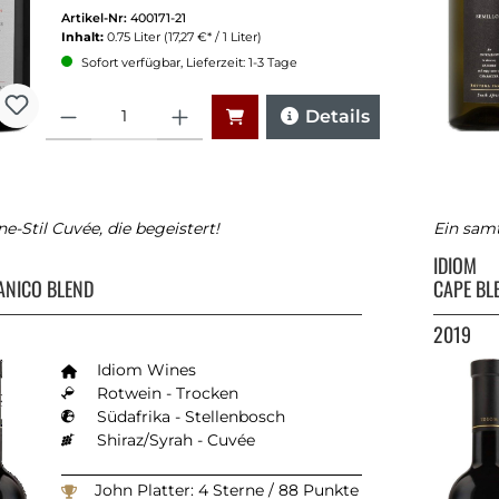
Artikel-Nr:
400171-21
Inhalt:
0.75 Liter
(17,27 €* / 1 Liter)
Sofort verfügbar, Lieferzeit: 1-3 Tage
Anzahl
Details
e-Stil Cuvée, die begeistert!
Ein samt
IDIOM
DANICO BLEND
CAPE BL
2019
Idiom Wines
Rotwein - Trocken
Südafrika - Stellenbosch
Shiraz/Syrah - Cuvée
John Platter: 4 Sterne / 88 Punkte