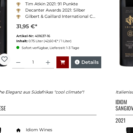
Tim Atkin 2021: 91 Punkte
Decanter Awards 2021: Silber
Gilbert & Gaillard International Challenge 2021: Doppel-Gold
31,95 €*
Artikel-Nr:
401637-16
Inhalt:
0.75 Liter
(42,60 €* / 1 Liter)
Sofort verfügbar, Lieferzeit: 1-3 Tage
Anzahl
Details
che Eleganz aus Südafrikas "cool climate"!
Italieni
IDIOM
ESE
SANGIOV
2021
Idiom Wines