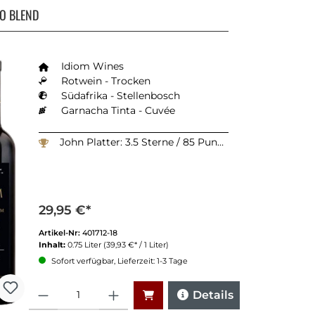
ICO BLEND
Idiom Wines
Rotwein - Trocken
Südafrika - Stellenbosch
Garnacha Tinta - Cuvée
John Platter: 3.5 Sterne / 85 Punkte
29,95 €*
Artikel-Nr:
401712-18
Inhalt:
0.75 Liter
(39,93 €* / 1 Liter)
Sofort verfügbar, Lieferzeit: 1-3 Tage
Anzahl
Details