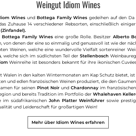
Weingut Idiom Wines
diom Wines
und
Bottega Family Wines
gedeihen auf den Da 
das Zuhause 14 verschiedener Rebsorten, einschließlich einige
 (Zinfandel).
f
Bottega Family Wines
eine große Rolle. Besitzer
Alberto B
n, von denen der eine so einmalig und genussvoll ist wie der näc
önten Weinen, welche eine wundervolle Vielfalt sortenreiner W
s
, welche sich im südlichsten Teil der
Stellenbosch
Weinbauregi
diom
Weinreihe ist besonders bekannt für ihre ikonischen Cuvé
t Walen in den kalten Wintermonaten am Kap Schutz bietet, is
nten und edlen französischen Weinen produziert, die den Gaum
amen für seinen
Pinot Noir
und
Chardonnay
im französischen
ion und bereits Tradition im Portfolio der
Whalehaven Keller
e im südafrikanischen
John Platter Weinführer
sowie prestig
ualität und Leidenschaft für großartigen Wein!
Mehr über Idiom Wines erfahren