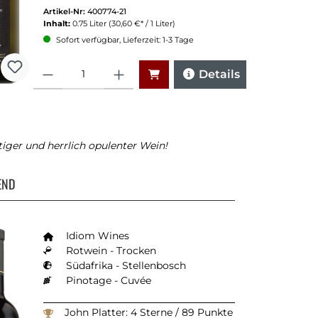
Artikel-Nr:
400774-21
Inhalt:
0.75 Liter
(30,60 €* / 1 Liter)
Sofort verfügbar, Lieferzeit: 1-3 Tage
Anzahl
Details
iger und herrlich opulenter Wein!
END
Idiom Wines
Rotwein - Trocken
Südafrika - Stellenbosch
Pinotage - Cuvée
John Platter: 4 Sterne / 89 Punkte