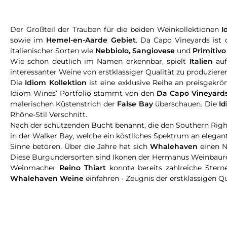
Der Großteil der Trauben für die beiden Weinkollektionen
I
sowie im
Hemel-en-Aarde Gebiet
. Da Capo Vineyards ist 
italienischer Sorten wie
Nebbiolo, Sangiovese
und
Primitivo
Wie schon deutlich im Namen erkennbar, spielt
Italien
au
interessanter Weine von erstklassiger Qualität zu produziere
Die
Idiom Kollektion
ist eine exklusive Reihe an preisgekr
Idiom Wines‘ Portfolio stammt von den
Da Capo Vineyard
malerischen Küstenstrich der
False Bay
überschauen. Die
I
Rhône-Stil Verschnitt.
Nach der schützenden Bucht benannt, die den Southern Righ
in der Walker Bay, welche ein köstliches Spektrum an elega
Sinne betören. Über die Jahre hat sich
Whalehaven
einen N
Diese Burgundersorten sind Ikonen der Hermanus Weinbaureg
Weinmacher
Reino Thiart
konnte bereits zahlreiche Stern
Whalehaven Weine
einfahren - Zeugnis der erstklassigen Q