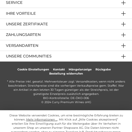
SERVICE
IHRE VORTEILE
UNSERE ZERTIFIKATE
ZAHLUNGSARTEN
VERSANDARTEN
UNSERE COMMUNITIES
Cookie Einstellungen
Kontakt
Mängelanzeige
Rückgabe
Bestellung widerrufen
* Alle Preise inkl. gesetzl. Mehrwertsteuer zzgl.
Versandkosten
, wenn nicht anders
beschrieben. Streichpreise sind die vorherigen Verkaufspreise gem. Staffel. War
ein Artikel in den letzten 30 Tagen günstiger als der Streichpreis, ist der
günstigste Einzelpreis zusätzlich angegeben.
BIO-Kontrollstelle: DE-ÖKO-006
© 2024 Curry Premium Wines oHG
Diese Website verwendet Cookies, um eine bestmögliche Erfahrung bieten zu
können.
Mehr Informationen ...
. Mit Klick auf „[Alle Cookies akzeptieren]“
erteilen Sie Ihre Einwilligung auch für die Weitergabe über Ihr Verhalten in
unserem Shop an unseren Partner Shopware AG. Die Daten können nicht
zugeordnet werden, aber zu eigenen Zwecken (z.B. Produktverbesserungen,