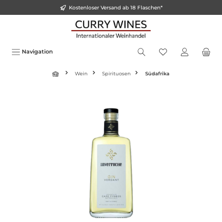
Kostenloser Versand ab 18 Flaschen*
inhalt springen
Navigation
Wein
Spirituosen
Südafrika