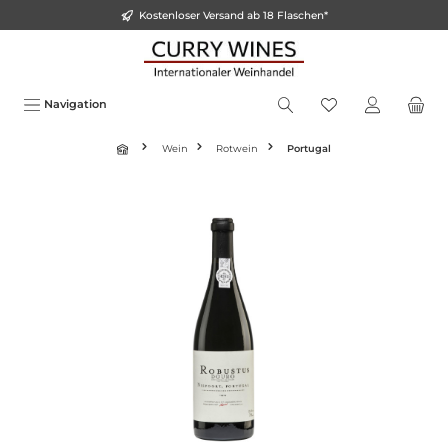
Kostenloser Versand ab 18 Flaschen*
inhalt springen
Navigation
Wein
Rotwein
Portugal