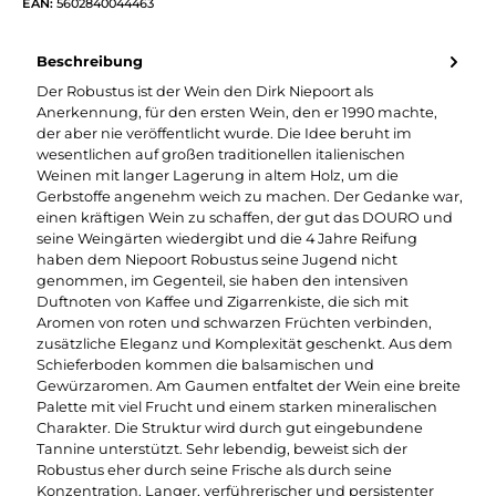
EAN:
5602840044463
Beschreibung
Der Robustus ist der Wein den Dirk Niepoort als
Anerkennung, für den ersten Wein, den er 1990 machte,
der aber nie veröffentlicht wurde. Die Idee beruht im
wesentlichen auf großen traditionellen italienischen
Weinen mit langer Lagerung in altem Holz, um die
Gerbstoffe angenehm weich zu machen. Der Gedanke war,
einen kräftigen Wein zu schaffen, der gut das DOURO und
seine Weingärten wiedergibt und die 4 Jahre Reifung
haben dem Niepoort Robustus seine Jugend nicht
genommen, im Gegenteil, sie haben den intensiven
Duftnoten von Kaffee und Zigarrenkiste, die sich mit
Aromen von roten und schwarzen Früchten verbinden,
zusätzliche Eleganz und Komplexität geschenkt. Aus dem
Schieferboden kommen die balsamischen und
Gewürzaromen. Am Gaumen entfaltet der Wein eine breite
Palette mit viel Frucht und einem starken mineralischen
Charakter. Die Struktur wird durch gut eingebundene
Tannine unterstützt. Sehr lebendig, beweist sich der
Robustus eher durch seine Frische als durch seine
Konzentration. Langer, verführerischer und persistenter