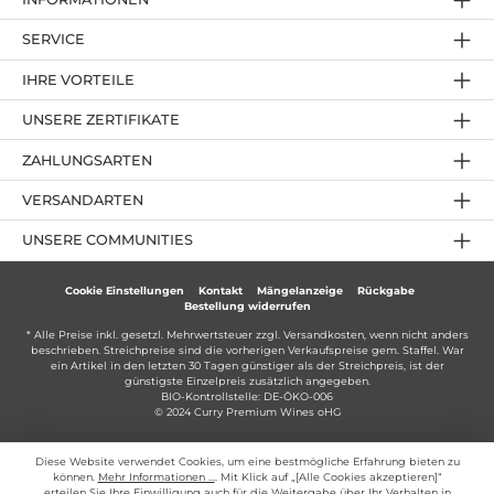
SERVICE
IHRE VORTEILE
UNSERE ZERTIFIKATE
ZAHLUNGSARTEN
VERSANDARTEN
UNSERE COMMUNITIES
Cookie Einstellungen
Kontakt
Mängelanzeige
Rückgabe
Bestellung widerrufen
* Alle Preise inkl. gesetzl. Mehrwertsteuer zzgl.
Versandkosten
, wenn nicht anders
beschrieben. Streichpreise sind die vorherigen Verkaufspreise gem. Staffel. War
ein Artikel in den letzten 30 Tagen günstiger als der Streichpreis, ist der
günstigste Einzelpreis zusätzlich angegeben.
BIO-Kontrollstelle: DE-ÖKO-006
© 2024 Curry Premium Wines oHG
Diese Website verwendet Cookies, um eine bestmögliche Erfahrung bieten zu
können.
Mehr Informationen ...
. Mit Klick auf „[Alle Cookies akzeptieren]“
erteilen Sie Ihre Einwilligung auch für die Weitergabe über Ihr Verhalten in