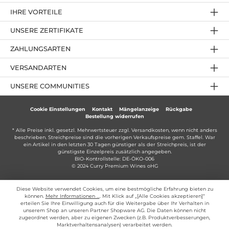
IHRE VORTEILE
UNSERE ZERTIFIKATE
ZAHLUNGSARTEN
VERSANDARTEN
UNSERE COMMUNITIES
Cookie Einstellungen
Kontakt
Mängelanzeige
Rückgabe
Bestellung widerrufen
* Alle Preise inkl. gesetzl. Mehrwertsteuer zzgl.
Versandkosten
, wenn nicht anders
beschrieben. Streichpreise sind die vorherigen Verkaufspreise gem. Staffel. War
ein Artikel in den letzten 30 Tagen günstiger als der Streichpreis, ist der
günstigste Einzelpreis zusätzlich angegeben.
BIO-Kontrollstelle: DE-ÖKO-006
© 2024 Curry Premium Wines oHG
Diese Website verwendet Cookies, um eine bestmögliche Erfahrung bieten zu
können.
Mehr Informationen ...
. Mit Klick auf „[Alle Cookies akzeptieren]“
erteilen Sie Ihre Einwilligung auch für die Weitergabe über Ihr Verhalten in
unserem Shop an unseren Partner Shopware AG. Die Daten können nicht
zugeordnet werden, aber zu eigenen Zwecken (z.B. Produktverbesserungen,
Marktverhaltensanalysen) verarbeitet werden.