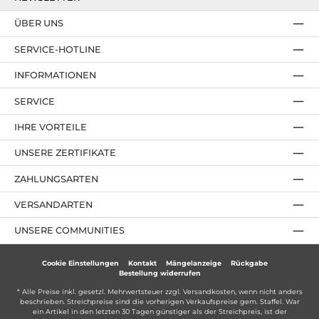
ÜBER UNS
SERVICE-HOTLINE
INFORMATIONEN
SERVICE
IHRE VORTEILE
UNSERE ZERTIFIKATE
ZAHLUNGSARTEN
VERSANDARTEN
UNSERE COMMUNITIES
Cookie Einstellungen
Kontakt
Mängelanzeige
Rückgabe
Bestellung widerrufen
* Alle Preise inkl. gesetzl. Mehrwertsteuer zzgl.
Versandkosten
, wenn nicht anders
beschrieben. Streichpreise sind die vorherigen Verkaufspreise gem. Staffel. War
ein Artikel in den letzten 30 Tagen günstiger als der Streichpreis, ist der