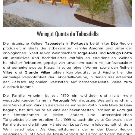
Weingut Quinta da Taboadella
Die historische Kellerei
Taboadella
in
Portugals
berühmter
Dão
Region
produziert in Besitz der altbekannten Familie
Amorim
und unter der
önologischen Expertise von Weinmachern
Jorge Alves
und
Rodrigo Costa
ein attraktives und hochdotiertes Portfolio an traditionellen Weinen
heimischer Rebsorten, geprägt von unverkennbarem Herkunftscharakter
und bemerkenswerter Klasse. In sortenreinen Weinen sowie den Reihen
Villae
und
Grande Villae
bilden Komplexitität und Frische hier die
einmalige Persönlichkeit der Taboadella-Weine, in denen das Potenzial
der klassisch regionalen Rebsorten auf bemerkenswerte Weise zum
Ausdruck kommt.
Die Familie Amorim ist seit 1870 ein wichtiger und nicht mehr
wegzudenkender Name in
Portugals
Weinindustrie. Was anfänglich mit
dem Verkauf von
Kork
an die Caves de Vinho do Porto in Vila Nova de Gaia
begann, hat sich heute als eine der bekanntesten Familien in Portugal
mit Unternehmen in vielen Ländern und unterschiedlichen
Tätigkeitsbereichen etabliert. Seit 1999 ist auch die vierte Generation der
Familie durch die fähigen Hände von Luisa Amorim leidenschaftlich dem
Wein verschrieben. Als Geschäftsführerin der in der Douro Region
gelegenen Quinta Nova de Nossa Senhora do Carmo und dem Weingut