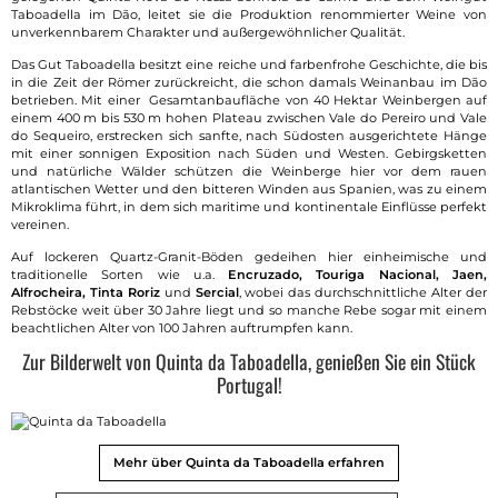
Taboadella im Dão, leitet sie die Produktion renommierter Weine von
unverkennbarem Charakter und außergewöhnlicher Qualität.
Das Gut Taboadella besitzt eine reiche und farbenfrohe Geschichte, die bis
in die Zeit der Römer zurückreicht, die schon damals Weinanbau im Dão
betrieben. Mit einer Gesamtanbaufläche von 40 Hektar Weinbergen auf
einem 400 m bis 530 m hohen Plateau zwischen Vale do Pereiro und Vale
do Sequeiro, erstrecken sich sanfte, nach Südosten ausgerichtete Hänge
mit einer sonnigen Exposition nach Süden und Westen. Gebirgsketten
und natürliche Wälder schützen die Weinberge hier vor dem rauen
atlantischen Wetter und den bitteren Winden aus Spanien, was zu einem
Mikroklima führt, in dem sich maritime und kontinentale Einflüsse perfekt
vereinen.
Auf lockeren Quartz-Granit-Böden gedeihen hier einheimische und
traditionelle Sorten wie u.a.
Encruzado, Touriga Nacional, Jaen,
Alfrocheira, Tinta Roriz
und
Sercial
, wobei das durchschnittliche Alter der
Rebstöcke weit über 30 Jahre liegt und so manche Rebe sogar mit einem
beachtlichen Alter von 100 Jahren auftrumpfen kann.
Zur Bilderwelt von Quinta da Taboadella, genießen Sie ein Stück
Portugal!
Mehr über Quinta da Taboadella erfahren