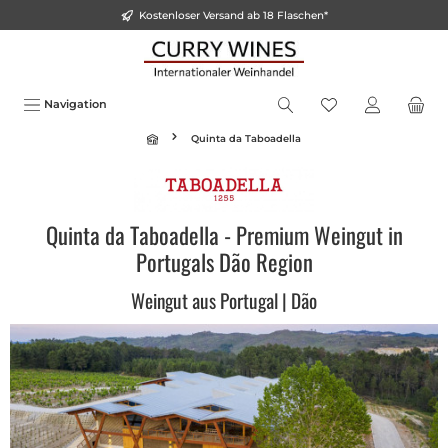
Kostenloser Versand ab 18 Flaschen*
alt springen
Navigation
Quinta da Taboadella
Quinta da Taboadella - Premium Weingut in
Portugals Dão Region
Weingut aus Portugal | Dão