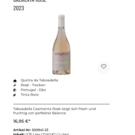
2023
Quinta da Taboadella
Rosé - Trocken
Portugal - Dão
Tinta Roriz
Taboadella Caementa Rosé zeigt sich frisch und
fruchtig von perfekter Balance
16,95 €*
Artikel-Nr:
500941-23
Inhalt:
0.75 Liter
(22,60 €* / 1 Liter)