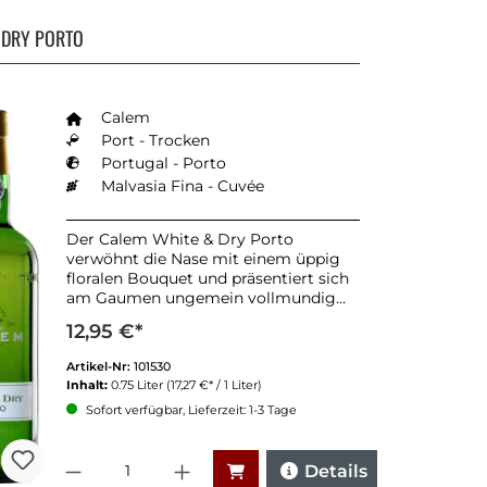
 DRY PORTO
Calem
Port - Trocken
Portugal - Porto
Malvasia Fina - Cuvée
Der Calem White & Dry Porto
verwöhnt die Nase mit einem üppig
floralen Bouquet und präsentiert sich
am Gaumen ungemein vollmundig
und weich
12,95 €*
Artikel-Nr:
101530
Inhalt:
0.75 Liter
(17,27 €* / 1 Liter)
Sofort verfügbar, Lieferzeit: 1-3 Tage
Anzahl
Details