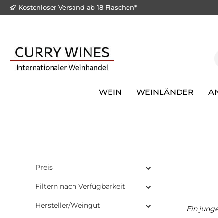
Kostenloser Versand ab 18 Flaschen*
e springen
Zur Hauptnavigation springen
WEIN
WEINLÄNDER
A
Preis
Filtern nach Verfügbarkeit
Hersteller/Weingut
Ein junge