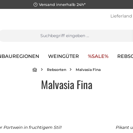
Versand innerhalb 24h*
Lieferland
NBAUREGIONEN
WEINGÜTER
%SALE%
REBS
Rebsorten
Malvasia Fina
Malvasia Fina
r Portwein in fruchtigem Stil!
Pikant u