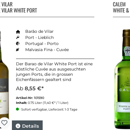
 VILAR
CALEM
 VILAR WHITE PORT
WHITE &
Barão de Vilar
Port - Lieblich
Portugal - Porto
Malvasia Fina - Cuvée
Der Barao de Vilar White Port ist eine
köstliche Cuvée aus ausgesuchten
jungen Ports, die in grossen
Eichenfässern gealtert sind
Ab
8,55 €*
Artikel-Nr:
101590
Inhalt:
0.75 Liter
(11,40 €* / 1 Liter)
Sofort verfügbar, Lieferzeit: 1-3 Tage
Details