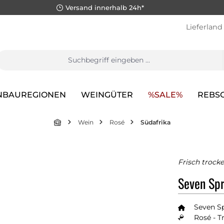
Versand innerhalb 24h*
Lieferland
NBAUREGIONEN
WEINGÜTER
%SALE%
REBS
Wein
Rosé
Südafrika
Frisch trock
Seven Spr
Seven S
Rosé - T