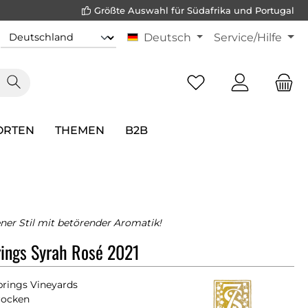
Größte Auswahl für Südafrika und Portugal
Deutsch
Service/Hilfe
ORTEN
THEMEN
B2B
ener Stil mit betörender Aromatik!
ings Syrah Rosé 2021
prings Vineyards
rocken