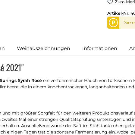
Zum Merk
Artikel-Nr:
40
P
Sie 
en
Weinauszeichnungen
Informationen
An
sé 2021"
Springs Syrah Rosé
ein verführerischer Hauch von türkischem
mbeere, die in einem knochentrockenen, langanhaltenden und 
nd mit größter Sorgfalt für den weiteren Produktionsverlauf so
 zweites Mal einer strengen Qualitätsprüfung unterzogen und in
rhalten. Anschließend wurde der Saft im Stahltank ruhen gel
 einigen Tagen trat die spontane Fermentierung ein, wobei der