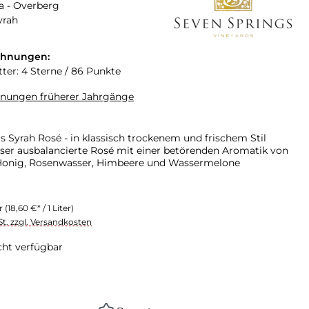
a - Overberg
yrah
chnungen:
tter: 4 Sterne / 86 Punkte
hnungen früherer Jahrgänge
s Syrah Rosé - in klassisch trockenem und frischem Stil
ser ausbalancierte Rosé mit einer betörenden Aromatik von
Honig, Rosenwasser, Himbeere und Wassermelone
er
(18,60 €* / 1 Liter)
St. zzgl. Versandkosten
cht verfügbar