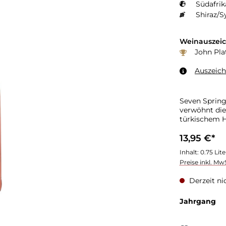
Südafrik
Shiraz/S
Weinauszei
John Pla
Auszeic
Seven Spring
verwöhnt die
türkischem 
13,95 €*
Inhalt:
0.75 Lit
Preise inkl. Mw
Derzeit ni
Jahrgang