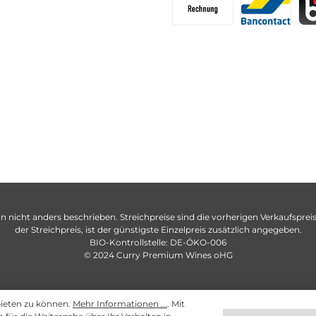
n nicht anders beschrieben. Streichpreise sind die vorherigen Verkaufspreise
der Streichpreis, ist der günstigste Einzelpreis zusätzlich angegeben.
BIO-Kontrollstelle: DE-ÖKO-006
© 2024 Curry Premium Wines oHG
bieten zu können.
Mehr Informationen ...
. Mit