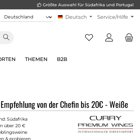
Größte Auswahl für Südafrika und Portugal
Deutsch
Service/Hilfe
ORTEN
THEMEN
B2B
 Empfehlung von der Chefin bis 20€ - Weiße
d: Südafrika
n über 20 €
eblingsweine
en & probieren