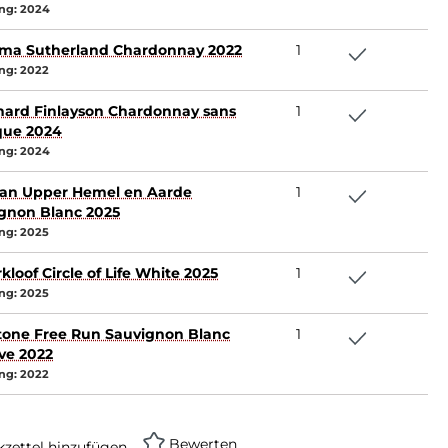
ng:
2024
ma Sutherland Chardonnay 2022
1
ng:
2022
ard Finlayson Chardonnay sans
1
que 2024
ng:
2024
an Upper Hemel en Aarde
1
gnon Blanc 2025
ng:
2025
kloof Circle of Life White 2025
1
ng:
2025
tone Free Run Sauvignon Blanc
1
ve 2022
ng:
2022
Bewerten
zettel hinzufügen