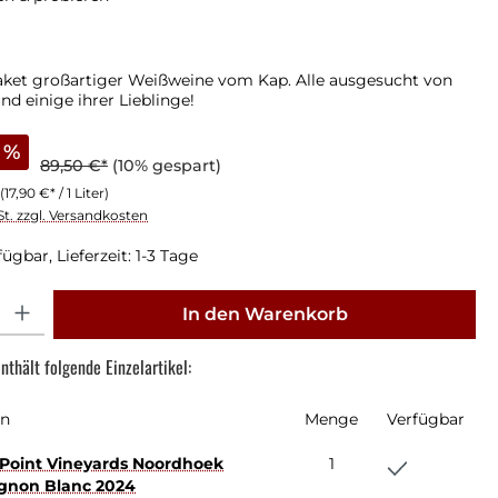
aket großartiger Weißweine vom Kap. Alle ausgesucht von
und einige ihrer Lieblinge!
%
89,50 €*
(10% gespart)
(17,90 €* / 1 Liter)
St. zzgl. Versandkosten
ügbar, Lieferzeit: 1-3 Tage
: Gib den gewünschten Wert ein oder benutze die Schaltflächen um die Anz
In den Warenkorb
nthält folgende Einzelartikel:
en
Menge
Verfügbar
Point Vineyards Noordhoek
1
gnon Blanc 2024