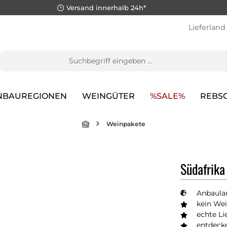
Versand innerhalb 24h*
Lieferland
NBAUREGIONEN
WEINGÜTER
%SALE%
REBS
Weinpakete
Südafrika
Anbaulan
kein Wei
echte Li
entdeck