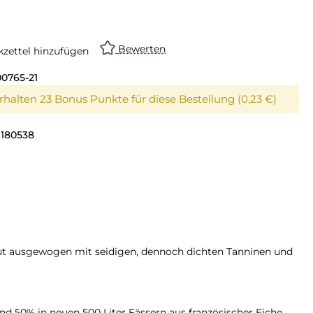
Bewerten
zettel hinzufügen
00765-21
erhalten 23 Bonus Punkte für diese Bestellung (0,23 €)
1180538
ut ausgewogen mit seidigen, dennoch dichten Tanninen und
nd 50% in neuen 500 Liter Fässern aus französischer Eiche.