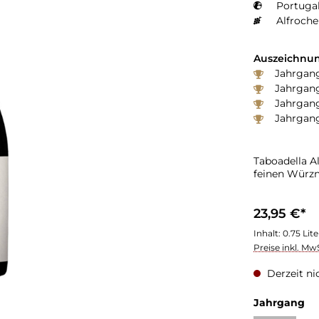
Portugal
Alfroche
Auszeichnun
Jahrgang
Jahrgang
Jahrgang
Jahrgang
Taboadella A
feinen Würz
23,95 €*
Inhalt:
0.75 Lit
Preise inkl. Mw
Derzeit ni
Jahrgang