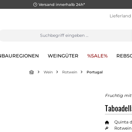
Versand innerhalb 24h*
Lieferland
NBAUREGIONEN
WEINGÜTER
%SALE%
REBS
Wein
Rotwein
Portugal
Fruchtig mit
Taboadell
Quinta d
Rotwein 