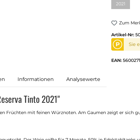
2021
Zum Merk
Artikel-Nr:
5
P
Sie 
EAN:
560027
en
Informationen
Analysewerte
Reserva Tinto 2021"
en Früchten mit feinen Würznoten. Am Gaumen zeigt er sich g
quetscht. Der Wein reifte für 7 Monate, 50% in Edelstahltanks u