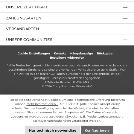
UNSERE ZERTIFIKATE
ZAHLUNGSARTEN
VERSANDARTEN
UNSERE COMMUNITIES
Cookie Einstellungen
Kontakt
Mängelanzeige
Rückgabe
Bestellung widerrufen
* Alle Preise inkl. gesetzl. Mehrwertsteuer zzgl.
Versandkosten
, wenn nicht anders
beschrieben. Streichpreise sind die vorherigen Verkaufspreise gem. Staffel. War
ein Artikel in den letzten 30 Tagen günstiger als der Streichpreis, ist der
günstigste Einzelpreis zusätzlich angegeben.
BIO-Kontrollstelle: DE-ÖKO-006
© 2024 Curry Premium Wines oHG
Diese Website verwendet Cookies, um eine bestmögliche Erfahrung bieten zu
können.
Mehr Informationen ...
. Mit Klick auf „[Alle Cookies akzeptieren]“
erteilen Sie Ihre Einwilligung auch für die Weitergabe über Ihr Verhalten in
unserem Shop an unseren Partner Shopware AG. Die Daten können nicht
zugeordnet werden, aber zu eigenen Zwecken (z.B. Produktverbesserungen,
Marktverhaltensanalysen) verarbeitet werden.
Nur technisch notwendige
Konfigurieren