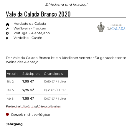
Erfrischend und knackig!
Vale da Calada Branco 2020
Herdade da Calada
Weißwein - Trocken
Portugal - Alentejano
Verdelho - Cuvée
Der Vale da Calada Branco ist ein köstlicher Vertreter für genussbetonte
Weine des Alentejo
Anzahl
Stückpreis
Grundpreis
7,95 €*
Bis
2
10,60 €* / 1 Liter
7,75 €*
Bis
5
10,33 €* / 1 Liter
7,55 €*
Ab
6
10,07 €* / 1 Liter
Preise inkl. MwSt. zzgl. Versandkosten
Derzeit nicht verfügbar
auswählen
Jahrgang