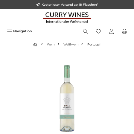
Kostenloser Versand ab 18 Flaschen*
alt springen
Navigation
Wein
Weißwein
Portugal
Bildergalerie überspringen