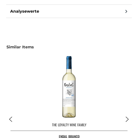
Analysewerte
Produktgalerie überspringen
Similar Items
THE LOYALTY WINE FAMILY
ENDAL BRANCO