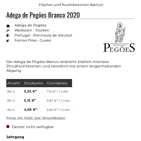
Frischer und fruchtbetonter Branco!
Adega de Pegões Branco 2020
Adega de Pegões
Weißwein - Trocken
Portugal - Peninsula de Setubal
Fernao Pires - Cuvée
Der Adega de Pegões Branco verströmt köstlich intensive
Zitrusfruchtaromen und verwöhnt mit einem langanhaltenden
Abgang
Anzahl
Stückpreis
Grundpreis
5,35 €*
Bis
2
7,13 €* / 1 Liter
5,15 €*
Bis
5
6,87 €* / 1 Liter
4,95 €*
Ab
6
6,60 €* / 1 Liter
Preise inkl. MwSt. zzgl. Versandkosten
Derzeit nicht verfügbar
Jahrgang