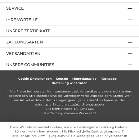
SERVICE
IHRE VORTEILE
UNSERE ZERTIFIKATE
ZAHLUNGSARTEN
VERSANDARTEN
UNSERE COMMUNITIES
Cookie Einstellungen
Kontakt
Mängelanzeige
Rückgabe
Bestellung widerrufen
* Alle Preise inkl. gesetzl. Mehrwertsteuer zzgl.
Versandkosten
, wenn nicht anders
beschrieben. Streichpreise sind die vorherigen Verkaufspreise gem. Staffel. War
ein Artikel in den letzten 30 Tagen günstiger als der Streichpreis, ist der
günstigste Einzelpreis zusätzlich angegeben.
BIO-Kontrollstelle: DE-ÖKO-006
© 2024 Curry Premium Wines oHG
Diese Website verwendet Cookies, um eine bestmögliche Erfahrung bieten zu
können.
Mehr Informationen ...
. Mit Klick auf „[Alle Cookies akzeptieren]“
erteilen Sie Ihre Einwilligung auch für die Weitergabe über Ihr Verhalten in