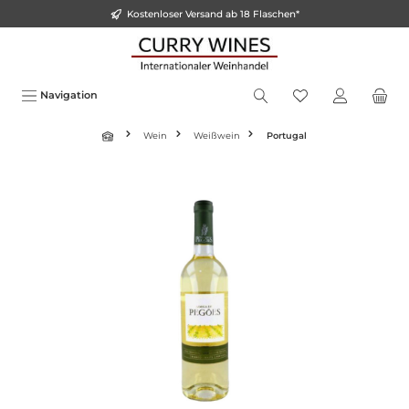
Kostenloser Versand ab 18 Flaschen*
inhalt springen
Navigation
Wein
Weißwein
Portugal