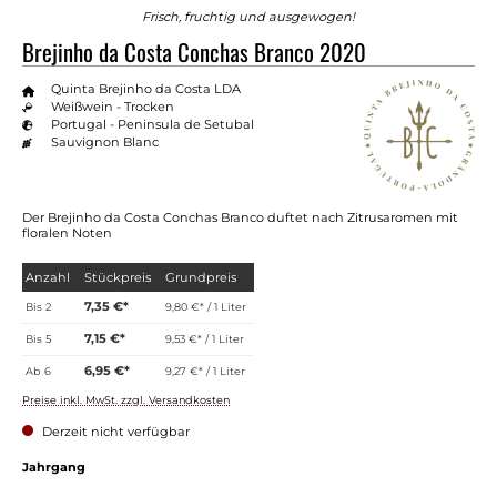
Frisch, fruchtig und ausgewogen!
Brejinho da Costa Conchas Branco 2020
Quinta Brejinho da Costa LDA
Weißwein - Trocken
Portugal - Peninsula de Setubal
Sauvignon Blanc
Der Brejinho da Costa Conchas Branco duftet nach Zitrusaromen mit
floralen Noten
Anzahl
Stückpreis
Grundpreis
7,35 €*
Bis
2
9,80 €* / 1 Liter
7,15 €*
Bis
5
9,53 €* / 1 Liter
6,95 €*
Ab
6
9,27 €* / 1 Liter
Preise inkl. MwSt. zzgl. Versandkosten
Derzeit nicht verfügbar
Jahrgang