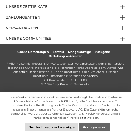
UNSERE ZERTIFIKATE
ZAHLUNGSARTEN
VERSANDARTEN
UNSERE COMMUNITIES
Cookie Einstellungen
Kontakt
Mängelanzeige
Rückgabe
Bestellung widerrufen
* Alle Preise inkl. gesetzl. Mehrwertsteuer zzgl.
Versandkosten
, wenn nicht anders
beschrieben. Streichpreise sind die vorherigen Verkaufspreise gem. Staffel. War
ein Artikel in den letzten 30 Tagen günstiger als der Streichpreis, ist der
günstigste Einzelpreis zusätzlich angegeben.
BIO-Kontrollstelle: DE-ÖKO-006
© 2024 Curry Premium Wines oHG
Diese Website verwendet Cookies, um eine bestmögliche Erfahrung bieten zu
können.
Mehr Informationen ...
. Mit Klick auf „[Alle Cookies akzeptieren]“
erteilen Sie Ihre Einwilligung auch für die Weitergabe über Ihr Verhalten in
unserem Shop an unseren Partner Shopware AG. Die Daten können nicht
zugeordnet werden, aber zu eigenen Zwecken (z.B. Produktverbesserungen,
Marktverhaltensanalysen) verarbeitet werden.
Nur technisch notwendige
Konfigurieren