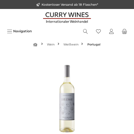
Kostenloser Versand ab 18 Flaschen*
inhalt springen
Navigation
Wein
Weißwein
Portugal