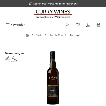
Kostenloser Versand ab 18 Flaschen*
inhalt springen
Navigation
Wein
Port & Süss
Portugal
Bewertungen: