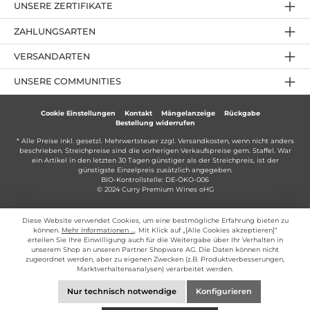
UNSERE ZERTIFIKATE
ZAHLUNGSARTEN
VERSANDARTEN
UNSERE COMMUNITIES
Cookie Einstellungen
Kontakt
Mängelanzeige
Rückgabe
Bestellung widerrufen
* Alle Preise inkl. gesetzl. Mehrwertsteuer zzgl.
Versandkosten
, wenn nicht anders
beschrieben. Streichpreise sind die vorherigen Verkaufspreise gem. Staffel. War
ein Artikel in den letzten 30 Tagen günstiger als der Streichpreis, ist der
günstigste Einzelpreis zusätzlich angegeben.
BIO-Kontrollstelle: DE-ÖKO-006
© 2024 Curry Premium Wines oHG
Diese Website verwendet Cookies, um eine bestmögliche Erfahrung bieten zu
können.
Mehr Informationen ...
. Mit Klick auf „[Alle Cookies akzeptieren]“
erteilen Sie Ihre Einwilligung auch für die Weitergabe über Ihr Verhalten in
unserem Shop an unseren Partner Shopware AG. Die Daten können nicht
zugeordnet werden, aber zu eigenen Zwecken (z.B. Produktverbesserungen,
Marktverhaltensanalysen) verarbeitet werden.
Nur technisch notwendige
Konfigurieren