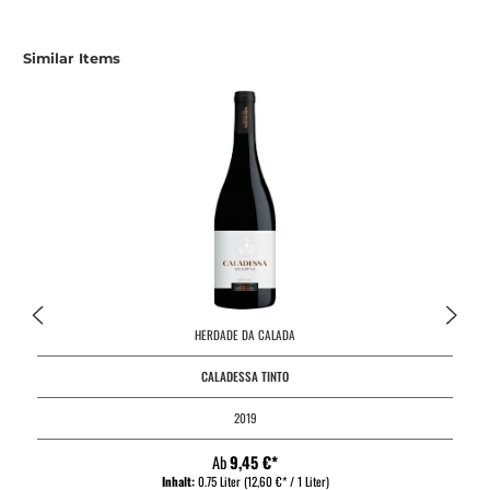
Produktgalerie überspringen
Similar Items
HERDADE DA CALADA
CALADESSA TINTO
2019
Ab
9,45 €*
Inhalt:
0.75 Liter
(12,60 €* / 1 Liter)