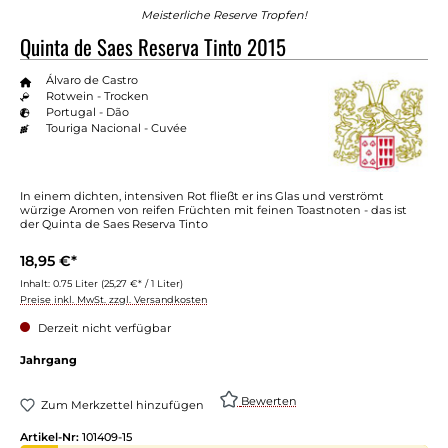
Meisterliche Reserve Tropfen!
Quinta de Saes Reserva Tinto 2015
Álvaro de Castro
Rotwein - Trocken
Portugal - Dão
Touriga Nacional - Cuvée
In einem dichten, intensiven Rot fließt er ins Glas und verströmt
würzige Aromen von reifen Früchten mit feinen Toastnoten - das ist
der Quinta de Saes Reserva Tinto
18,95 €*
Inhalt:
0.75 Liter
(25,27 €* / 1 Liter)
Preise inkl. MwSt. zzgl. Versandkosten
Derzeit nicht verfügbar
auswählen
Jahrgang
Bewerten
Zum Merkzettel hinzufügen
Artikel-Nr:
101409-15