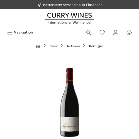
Kostenloser Versand ab 18 Flaschen*
alt springen
Navigation
Wein
Rotwein
Portugal
Bildergalerie überspringen