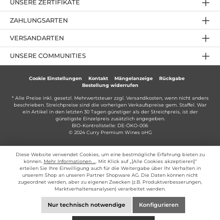
UNSERE ZERTIFIKATE
ZAHLUNGSARTEN
VERSANDARTEN
UNSERE COMMUNITIES
Cookie Einstellungen
Kontakt
Mängelanzeige
Rückgabe
Bestellung widerrufen
* Alle Preise inkl. gesetzl. Mehrwertsteuer zzgl.
Versandkosten
, wenn nicht anders
beschrieben. Streichpreise sind die vorherigen Verkaufspreise gem. Staffel. War
ein Artikel in den letzten 30 Tagen günstiger als der Streichpreis, ist der
günstigste Einzelpreis zusätzlich angegeben.
BIO-Kontrollstelle: DE-ÖKO-006
© 2024 Curry Premium Wines oHG
Diese Website verwendet Cookies, um eine bestmögliche Erfahrung bieten zu
können.
Mehr Informationen ...
. Mit Klick auf „[Alle Cookies akzeptieren]“
erteilen Sie Ihre Einwilligung auch für die Weitergabe über Ihr Verhalten in
unserem Shop an unseren Partner Shopware AG. Die Daten können nicht
zugeordnet werden, aber zu eigenen Zwecken (z.B. Produktverbesserungen,
Marktverhaltensanalysen) verarbeitet werden.
Nur technisch notwendige
Konfigurieren