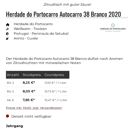
Zitrusfrisch mit guter Säure!
Herdade do Portocarro Autocarro 38 Branco 2020
Herdade do Portocarro
Weißwein - Trocken
Portugal - Peninsula de Setubal
Arinto - Cuvée
Der Herdade do Portocarro Autocarro 38 Branco duftet nach Aromen
von Zitrusfrüchten mit mineralischen Noten
Anzahl
Stückpreis
Grundpreis
8,25 €*
Bis
2
11,00 €* / 1 Liter
8,05 €*
Bis
5
10,73 €* / 1 Liter
7,85 €*
Ab
6
10,47 €* / 1 Liter
Preise inkl. MwSt. zzgl. Versandkosten
Derzeit nicht verfügbar
Jahrgang