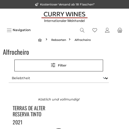
Kostenloser Versand ab 18 Flaschen*
inhalt springen
Navigation
Rebsorten
Alfrocheiro
Alfrocheiro
Filter
Köstlich und vollmundig!
TERRAS DE ALTER
RESERVA TINTO
2021