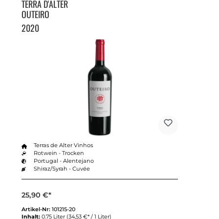
TERRA D'ALTER
OUTEIRO
2020
Terras de Alter Vinhos
Rotwein - Trocken
Portugal - Alentejano
Shiraz/Syrah - Cuvée
25,90 €*
Artikel-Nr:
101215-20
Inhalt:
0.75 Liter
(34,53 €* / 1 Liter)