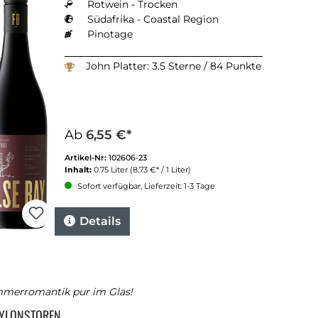
Rotwein - Trocken
Südafrika - Coastal Region
Pinotage
John Platter: 3.5 Sterne / 84 Punkte
Ab
6,55 €*
Artikel-Nr:
102606-23
Inhalt:
0.75 Liter
(8,73 €* / 1 Liter)
Sofort verfügbar, Lieferzeit: 1-3 Tage
Details
merromantik pur im Glas!
YLONSTOREN