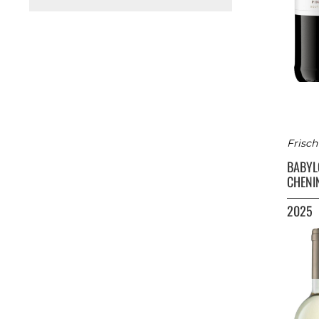
Frisc
BABY
CHENI
2025