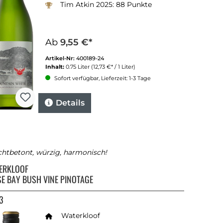
Tim Atkin 2025: 88 Punkte
Ab
9,55 €*
Artikel-Nr:
400189-24
Inhalt:
0.75 Liter
(12,73 €* / 1 Liter)
Sofort verfügbar, Lieferzeit: 1-3 Tage
Details
chtbetont, würzig, harmonisch!
ERKLOOF
SE BAY BUSH VINE PINOTAGE
3
Waterkloof