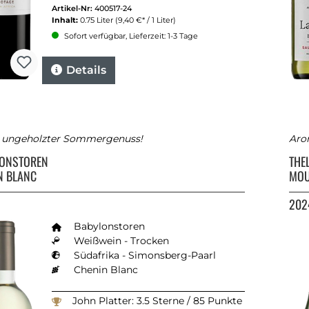
Artikel-Nr:
400517-24
Inhalt:
0.75 Liter
(9,40 €* / 1 Liter)
Sofort verfügbar, Lieferzeit: 1-3 Tage
Details
h ungeholzter Sommergenuss!
Arom
LONSTOREN
THE
N BLANC
MOU
202
Babylonstoren
Weißwein - Trocken
Südafrika - Simonsberg-Paarl
Chenin Blanc
John Platter: 3.5 Sterne / 85 Punkte