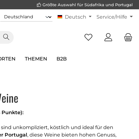
Größte Auswahl für Südafrika und Portugal
Deutsch
Service/Hilfe
ORTEN
THEMEN
B2B
Weine
 Punkte):
sind unkompliziert, köstlich und ideal für den
er Portugal
, diese Weine bieten hohen Genuss,