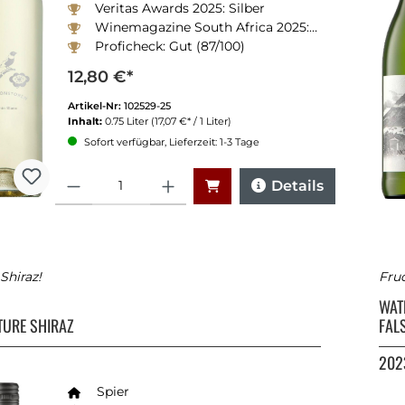
Veritas Awards 2025: Silber
Winemagazine South Africa 2025: 88 Punkte
Proficheck: Gut (87/100)
12,80 €*
Artikel-Nr:
102529-25
Inhalt:
0.75 Liter
(17,07 €* / 1 Liter)
Sofort verfügbar, Lieferzeit: 1-3 Tage
Anzahl
Details
Shiraz!
Fru
WAT
TURE SHIRAZ
FAL
202
Spier