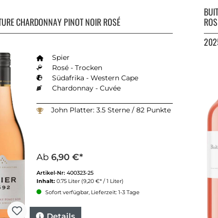
BUI
TURE CHARDONNAY PINOT NOIR ROSÉ
ROS
202
Spier
Rosé - Trocken
Südafrika - Western Cape
Chardonnay - Cuvée
John Platter: 3.5 Sterne / 82 Punkte
Ab
6,90 €*
Artikel-Nr:
400323-25
Inhalt:
0.75 Liter
(9,20 €* / 1 Liter)
Sofort verfügbar, Lieferzeit: 1-3 Tage
Details