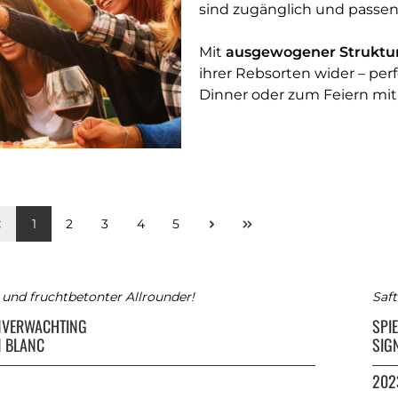
sind zugänglich und passen 
Mit
ausgewogener Struktu
ihrer Rebsorten wider – pe
Dinner oder zum Feiern mit
1
2
3
4
5
 und fruchtbetonter Allrounder!
Saft
NVERWACHTING
SPI
N BLANC
SIG
202