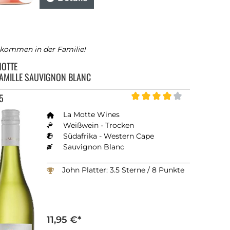
lkommen in der Familie!
MOTTE
FAMILLE SAUVIGNON BLANC
5
Durchschnittliche Bewertu
La Motte Wines
Weißwein - Trocken
Südafrika - Western Cape
Sauvignon Blanc
John Platter: 3.5 Sterne / 8 Punkte
11,95 €*