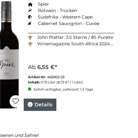
Spier
Rotwein - Trocken
Südafrika - Western Cape
Cabernet Sauvignon - Cuvée
John Platter: 3.5 Sterne / 85 Punkte
Winemagazine South Africa 2024: 91 Punkte
Ab
6,55 €*
Artikel-Nr:
402002-23
Inhalt:
0.75 Liter
(8,73 €* / 1 Liter)
Sofort verfügbar, Lieferzeit: 1-3 Tage
Details
beeren und Sahne!