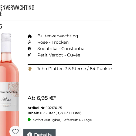
TENVERWACHTING
É
5
Buitenverwachting
Rosé - Trocken
Südafrika - Constantia
Petit Verdot - Cuvée
John Platter: 3.5 Sterne / 84 Punkte
Ab
6,95 €*
Artikel-Nr:
102170-25
Inhalt:
0.75 Liter
(9,27 €* / 1 Liter)
Sofort verfügbar, Lieferzeit: 1-3 Tage
Details