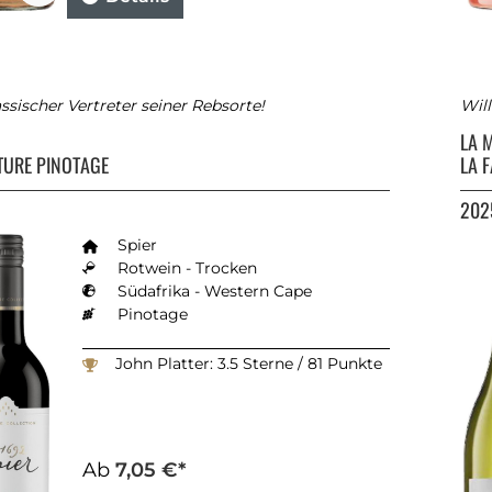
assischer Vertreter seiner Rebsorte!
Wil
LA 
TURE PINOTAGE
LA 
202
Spier
Rotwein - Trocken
Südafrika - Western Cape
Pinotage
John Platter: 3.5 Sterne / 81 Punkte
Ab
7,05 €*