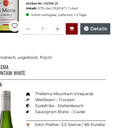
Artikel-Nr:
102318-25
Inhalt:
0.75 Liter
(15,93 €* / 1 Liter)
Sofort verfügbar, Lieferzeit: 1-3 Tage
Anzahl
Details
atisch, ungeholzt, frisch!
LEMA
NTAIN WHITE
4
Thelema Mountain Vineyards
Weißwein - Trocken
Südafrika - Stellenbosch
Sauvignon Blanc - Cuvée
John Platter: 3.5 Sterne / 85 Punkte