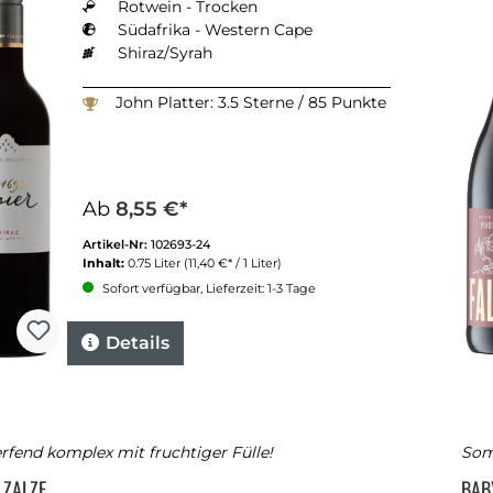
Rotwein - Trocken
Südafrika - Western Cape
Shiraz/Syrah
John Platter: 3.5 Sterne / 85 Punkte
Ab
8,55 €*
Artikel-Nr:
102693-24
Inhalt:
0.75 Liter
(11,40 €* / 1 Liter)
Sofort verfügbar, Lieferzeit: 1-3 Tage
Details
fend komplex mit fruchtiger Fülle!
Som
E ZALZE
BAB