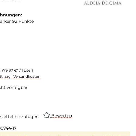
chnungen:
arker 92 Punkte
er
(79,87 €* / 1 Liter)
St. zzgl. Versandkosten
cht verfügbar
Bewerten
zettel hinzufügen
00744-17