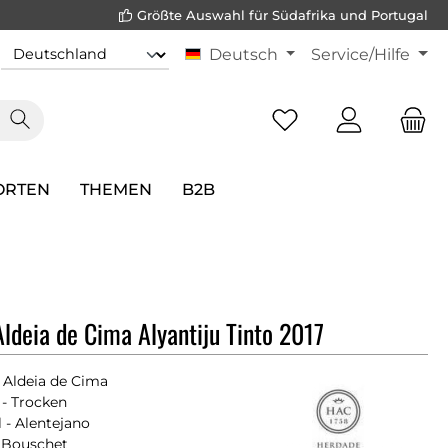
Größte Auswahl für Südafrika und Portugal
Deutsch
Service/Hilfe
ORTEN
THEMEN
B2B
ldeia de Cima Alyantiju Tinto 2017
 Aldeia de Cima
- Trocken
 - Alentejano
e Bouschet