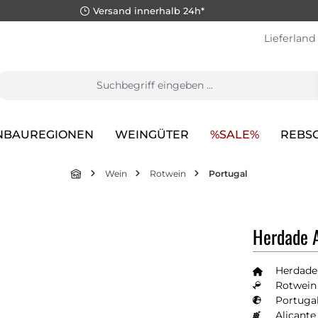
Versand innerhalb 24h*
Lieferland
NBAUREGIONEN
WEINGÜTER
%SALE%
REBS
Wein
Rotwein
Portugal
Herdade A
Herdade
Rotwein 
Portugal
Alicant