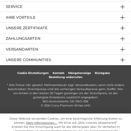
SERVICE
IHRE VORTEILE
UNSERE ZERTIFIKATE
ZAHLUNGSARTEN
VERSANDARTEN
UNSERE COMMUNITIES
Cookie Einstellungen
Kontakt
Mängelanzeige
Rückgabe
Bestellung widerrufen
* Alle Preise inkl. gesetzl. Mehrwertsteuer zzgl.
Versandkosten
, wenn nicht anders
beschrieben. Streichpreise sind die vorherigen Verkaufspreise gem. Staffel. War
ein Artikel in den letzten 30 Tagen günstiger als der Streichpreis, ist der
günstigste Einzelpreis zusätzlich angegeben.
BIO-Kontrollstelle: DE-ÖKO-006
© 2024 Curry Premium Wines oHG
Diese Website verwendet Cookies, um eine bestmögliche Erfahrung bieten zu
können.
Mehr Informationen ...
. Mit Klick auf „[Alle Cookies akzeptieren]“
erteilen Sie Ihre Einwilligung auch für die Weitergabe über Ihr Verhalten in
unserem Shop an unseren Partner Shopware AG. Die Daten können nicht