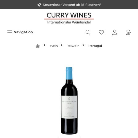
Kostenloser Versand ab 18 Flaschen*
inhalt springen
Navigation
Wein
Rotwein
Portugal