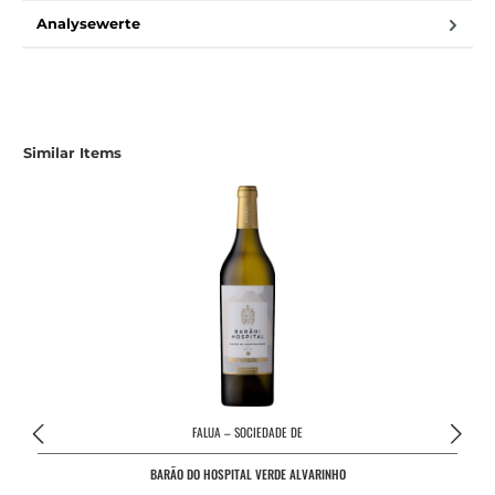
Analysewerte
Produktgalerie überspringen
Similar Items
FALUA – SOCIEDADE DE
BARÃO DO HOSPITAL VERDE ALVARINHO