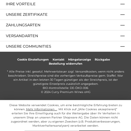
IHRE VORTEILE
UNSERE ZERTIFIKATE
ZAHLUNGSARTEN
VERSANDARTEN
UNSERE COMMUNITIES
Cookie Einstellungen
Kontakt
Mängelanzeige
Rückgabe
Bestellung widerrufen
* Alle Preise inkl. gesetzl. Mehrwertsteuer zzgl.
Versandkosten
, wenn nicht anders
beschrieben. Streichpreise sind die vorherigen Verkaufspreise gem. Staffel. War
ein Artikel in den letzten 30 Tagen günstiger als der Streichpreis, ist der
günstigste Einzelpreis zusätzlich angegeben.
BIO-Kontrollstelle: DE-ÖKO-006
© 2024 Curry Premium Wines oHG
Diese Website verwendet Cookies, um eine bestmögliche Erfahrung bieten zu
können.
Mehr Informationen ...
. Mit Klick auf „[Alle Cookies akzeptieren]“
erteilen Sie Ihre Einwilligung auch für die Weitergabe über Ihr Verhalten in
unserem Shop an unseren Partner Shopware AG. Die Daten können nicht
zugeordnet werden, aber zu eigenen Zwecken (z.B. Produktverbesserungen,
Marktverhaltensanalysen) verarbeitet werden.