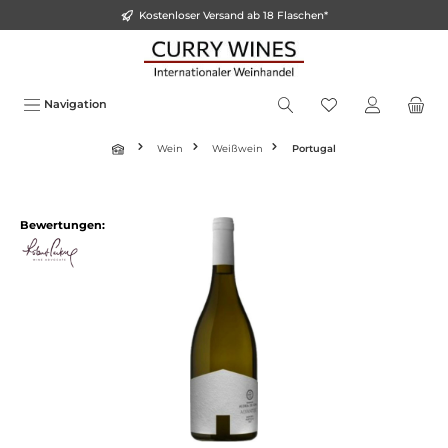
Kostenloser Versand ab 18 Flaschen*
alt springen
Navigation
Wein
Weißwein
Portugal
Bildergalerie überspringen
Bewertungen: